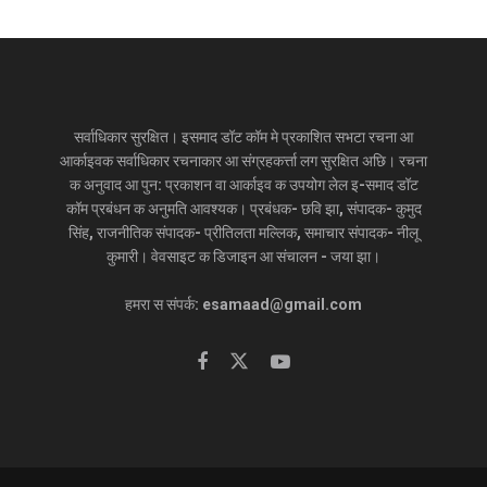
सर्वाधिकार सुरक्षित। इसमाद डॉट कॉम मे प्रकाशित सभटा रचना आ
आर्काइवक सर्वाधिकार रचनाकार आ संग्रहकर्त्ता लग सुरक्षित अछि। रचना
क अनुवाद आ पुन: प्रकाशन वा आर्काइव क उपयोग लेल इ-समाद डॉट
कॉम प्रबंधन क अनुमति आवश्यक। प्रबंधक- छवि झा, संपादक- कुमुद
सिंह, राजनीतिक संपादक- प्रीतिलता मल्लिक, समाचार संपादक- नीलू
कुमारी। वेवसाइट क डिजाइन आ संचालन - जया झा।
हमरा स संपर्क: esamaad@gmail.com