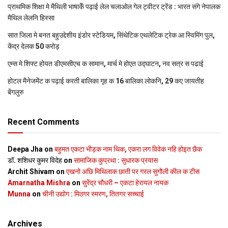
प्राथमिक शि‍क्षा मे मैथि‍ली भाषाकेँ पढ़ाई लेल चलाओल गेल ट्वीटर ट्रेंड : भारत संगे नेपालक
मैथिल लेलनि हिस्सा
सात जिला मे बनत बहुउद्देशीय इंडोर स्‍टेडि‍यम, सिंथेटिक एथलेटिक ट्रेक आ स्विमिंग पुल,
केंद्र देलक 50 करोड़
एम्स मे शिफ्ट होयत डीएमसीएच क सामान, मार्च मे होएत उद्घाटन, नव सत्र स पढाई
होटल मैनेजमेंट क पढ़ाई करती बालिका गृह क 16 बालिका लोकनि, 29 कए जायतीह
बेंगलुरु
Recent Comments
Deepa Jha
on
बहुमत एकटा भीड़क नाम थिक, एकरा लग विवेक नहि होइत छैक
डॉ. शशिधर कुमर विदेह
on
सामाजिक कुप्रथा : सुधारक प्रयास
Archit Shivam
on
एखनो अछि मिथिलाक छाती पर गरल सुगौली कील क टीस
Amarnatha Mishra
on
सुरेंद्र चौधरी – एकटा हेरायल नायक
Munna
on
चीनी उद्योग : मिठगर स्‍मरण, तितगर सच्‍चाई
Archives