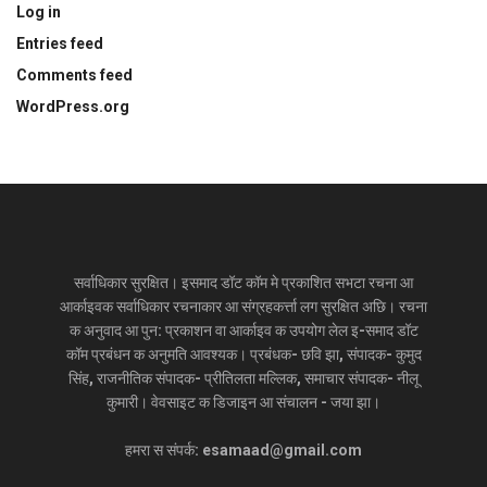
Log in
Entries feed
Comments feed
WordPress.org
सर्वाधिकार सुरक्षित। इसमाद डॉट कॉम मे प्रकाशित सभटा रचना आ
आर्काइवक सर्वाधिकार रचनाकार आ संग्रहकर्त्ता लग सुरक्षित अछि। रचना
क अनुवाद आ पुन: प्रकाशन वा आर्काइव क उपयोग लेल इ-समाद डॉट
कॉम प्रबंधन क अनुमति आवश्यक। प्रबंधक- छवि झा, संपादक- कुमुद
सिंह, राजनीतिक संपादक- प्रीतिलता मल्लिक, समाचार संपादक- नीलू
कुमारी। वेवसाइट क डिजाइन आ संचालन - जया झा।
हमरा स संपर्क: esamaad@gmail.com