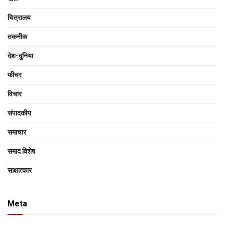
चित्रालय
तकनीक
देश-दुनिया
फीचर
विचार
संपादकीय
समाचार
समाद विशेष
साक्षात्‍कार
Meta