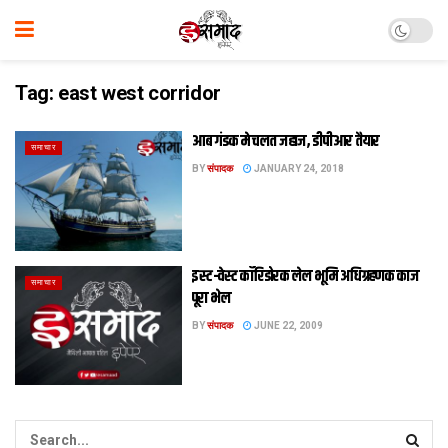
Tag:
east west corridor
आब गंडक मे चलत जहाज, डीपीआर तैयार
समाचार
BY
संपादक
JANUARY 24, 2018
इस्ट-वेस्ट कॉरिडोरक लेल भूमि अधिग्रहणक काज
समाचार
पूरा भेल
BY
संपादक
JUNE 22, 2009