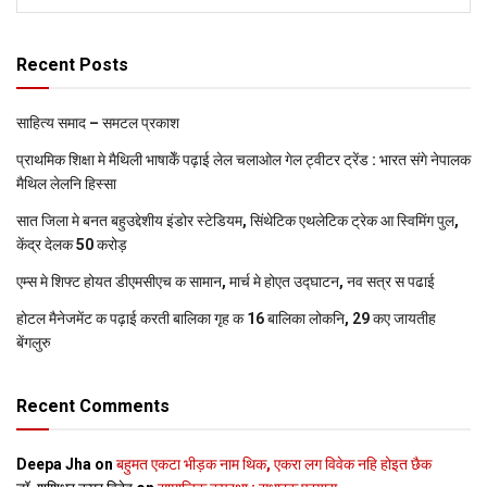
Recent Posts
साहित्य समाद – समटल प्रकाश
प्राथमिक शि‍क्षा मे मैथि‍ली भाषाकेँ पढ़ाई लेल चलाओल गेल ट्वीटर ट्रेंड : भारत संगे नेपालक
मैथिल लेलनि हिस्सा
सात जिला मे बनत बहुउद्देशीय इंडोर स्‍टेडि‍यम, सिंथेटिक एथलेटिक ट्रेक आ स्विमिंग पुल,
केंद्र देलक 50 करोड़
एम्स मे शिफ्ट होयत डीएमसीएच क सामान, मार्च मे होएत उद्घाटन, नव सत्र स पढाई
होटल मैनेजमेंट क पढ़ाई करती बालिका गृह क 16 बालिका लोकनि, 29 कए जायतीह
बेंगलुरु
Recent Comments
Deepa Jha
on
बहुमत एकटा भीड़क नाम थिक, एकरा लग विवेक नहि होइत छैक