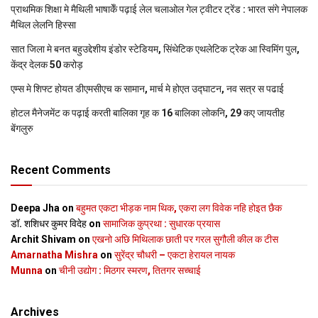
प्राथमिक शि‍क्षा मे मैथि‍ली भाषाकेँ पढ़ाई लेल चलाओल गेल ट्वीटर ट्रेंड : भारत संगे नेपालक
मैथिल लेलनि हिस्सा
सात जिला मे बनत बहुउद्देशीय इंडोर स्‍टेडि‍यम, सिंथेटिक एथलेटिक ट्रेक आ स्विमिंग पुल,
केंद्र देलक 50 करोड़
एम्स मे शिफ्ट होयत डीएमसीएच क सामान, मार्च मे होएत उद्घाटन, नव सत्र स पढाई
होटल मैनेजमेंट क पढ़ाई करती बालिका गृह क 16 बालिका लोकनि, 29 कए जायतीह
बेंगलुरु
Recent Comments
Deepa Jha
on
बहुमत एकटा भीड़क नाम थिक, एकरा लग विवेक नहि होइत छैक
डॉ. शशिधर कुमर विदेह
on
सामाजिक कुप्रथा : सुधारक प्रयास
Archit Shivam
on
एखनो अछि मिथिलाक छाती पर गरल सुगौली कील क टीस
Amarnatha Mishra
on
सुरेंद्र चौधरी – एकटा हेरायल नायक
Munna
on
चीनी उद्योग : मिठगर स्‍मरण, तितगर सच्‍चाई
Archives