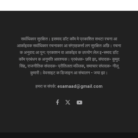
सर्वाधिकार सुरक्षित। इसमाद डॉट कॉम मे प्रकाशित सभटा रचना आ
आर्काइवक सर्वाधिकार रचनाकार आ संग्रहकर्त्ता लग सुरक्षित अछि। रचना
क अनुवाद आ पुन: प्रकाशन वा आर्काइव क उपयोग लेल इ-समाद डॉट
कॉम प्रबंधन क अनुमति आवश्यक। प्रबंधक- छवि झा, संपादक- कुमुद
सिंह, राजनीतिक संपादक- प्रीतिलता मल्लिक, समाचार संपादक- नीलू
कुमारी। वेवसाइट क डिजाइन आ संचालन - जया झा।
हमरा स संपर्क: esamaad@gmail.com