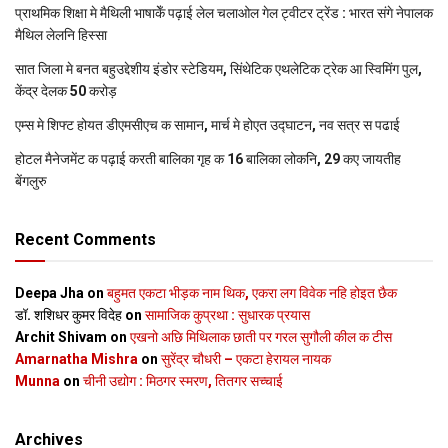
प्राथमिक शि‍क्षा मे मैथि‍ली भाषाकेँ पढ़ाई लेल चलाओल गेल ट्वीटर ट्रेंड : भारत संगे नेपालक
मैथिल लेलनि हिस्सा
सात जिला मे बनत बहुउद्देशीय इंडोर स्‍टेडि‍यम, सिंथेटिक एथलेटिक ट्रेक आ स्विमिंग पुल,
केंद्र देलक 50 करोड़
एम्स मे शिफ्ट होयत डीएमसीएच क सामान, मार्च मे होएत उद्घाटन, नव सत्र स पढाई
होटल मैनेजमेंट क पढ़ाई करती बालिका गृह क 16 बालिका लोकनि, 29 कए जायतीह
बेंगलुरु
Recent Comments
Deepa Jha
on
बहुमत एकटा भीड़क नाम थिक, एकरा लग विवेक नहि होइत छैक
डॉ. शशिधर कुमर विदेह
on
सामाजिक कुप्रथा : सुधारक प्रयास
Archit Shivam
on
एखनो अछि मिथिलाक छाती पर गरल सुगौली कील क टीस
Amarnatha Mishra
on
सुरेंद्र चौधरी – एकटा हेरायल नायक
Munna
on
चीनी उद्योग : मिठगर स्‍मरण, तितगर सच्‍चाई
Archives