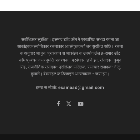
सर्वाधिकार सुरक्षित। इसमाद डॉट कॉम मे प्रकाशित सभटा रचना आ
आर्काइवक सर्वाधिकार रचनाकार आ संग्रहकर्त्ता लग सुरक्षित अछि। रचना
क अनुवाद आ पुन: प्रकाशन वा आर्काइव क उपयोग लेल इ-समाद डॉट
कॉम प्रबंधन क अनुमति आवश्यक। प्रबंधक- छवि झा, संपादक- कुमुद
सिंह, राजनीतिक संपादक- प्रीतिलता मल्लिक, समाचार संपादक- नीलू
कुमारी। वेवसाइट क डिजाइन आ संचालन - जया झा।
हमरा स संपर्क: esamaad@gmail.com