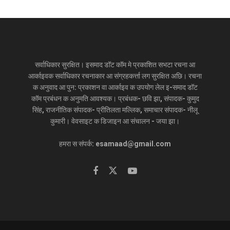
सर्वाधिकार सुरक्षित। इसमाद डॉट कॉम मे प्रकाशित सभटा रचना आ
आर्काइवक सर्वाधिकार रचनाकार आ संग्रहकर्त्ता लग सुरक्षित अछि। रचना
क अनुवाद आ पुन: प्रकाशन वा आर्काइव क उपयोग लेल इ-समाद डॉट
कॉम प्रबंधन क अनुमति आवश्यक। प्रबंधक- छवि झा, संपादक- कुमुद
सिंह, राजनीतिक संपादक- प्रीतिलता मल्लिक, समाचार संपादक- नीलू
कुमारी। वेवसाइट क डिजाइन आ संचालन - जया झा।
हमरा स संपर्क: esamaad@gmail.com