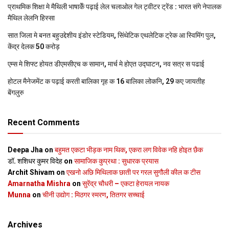
प्राथमिक शि‍क्षा मे मैथि‍ली भाषाकेँ पढ़ाई लेल चलाओल गेल ट्वीटर ट्रेंड : भारत संगे नेपालक
मैथिल लेलनि हिस्सा
सात जिला मे बनत बहुउद्देशीय इंडोर स्‍टेडि‍यम, सिंथेटिक एथलेटिक ट्रेक आ स्विमिंग पुल,
केंद्र देलक 50 करोड़
एम्स मे शिफ्ट होयत डीएमसीएच क सामान, मार्च मे होएत उद्घाटन, नव सत्र स पढाई
होटल मैनेजमेंट क पढ़ाई करती बालिका गृह क 16 बालिका लोकनि, 29 कए जायतीह
बेंगलुरु
Recent Comments
Deepa Jha
on
बहुमत एकटा भीड़क नाम थिक, एकरा लग विवेक नहि होइत छैक
डॉ. शशिधर कुमर विदेह
on
सामाजिक कुप्रथा : सुधारक प्रयास
Archit Shivam
on
एखनो अछि मिथिलाक छाती पर गरल सुगौली कील क टीस
Amarnatha Mishra
on
सुरेंद्र चौधरी – एकटा हेरायल नायक
Munna
on
चीनी उद्योग : मिठगर स्‍मरण, तितगर सच्‍चाई
Archives