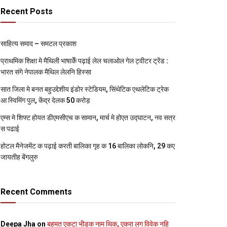
Recent Posts
साहित्य समाद – समटल प्रकाश
प्राथमिक शि‍क्षा मे मैथि‍ली भाषाकेँ पढ़ाई लेल चलाओल गेल ट्वीटर ट्रेंड :
भारत संगे नेपालक मैथिल लेलनि हिस्सा
सात जिला मे बनत बहुउद्देशीय इंडोर स्‍टेडि‍यम, सिंथेटिक एथलेटिक ट्रेक
आ स्विमिंग पुल, केंद्र देलक 50 करोड़
एम्स मे शिफ्ट होयत डीएमसीएच क सामान, मार्च मे होएत उद्घाटन, नव सत्र
स पढाई
होटल मैनेजमेंट क पढ़ाई करती बालिका गृह क 16 बालिका लोकनि, 29 कए
जायतीह बेंगलुरु
Recent Comments
Deepa Jha
on
बहुमत एकटा भीड़क नाम थिक, एकरा लग विवेक नहि