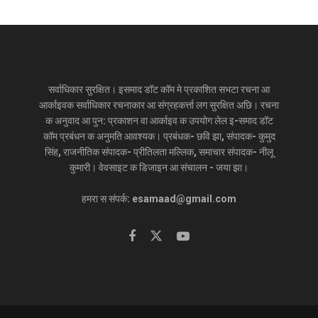
सर्वाधिकार सुरक्षित। इसमाद डॉट कॉम मे प्रकाशित सभटा रचना आ
आर्काइवक सर्वाधिकार रचनाकार आ संग्रहकर्त्ता लग सुरक्षित अछि। रचना
क अनुवाद आ पुन: प्रकाशन वा आर्काइव क उपयोग लेल इ-समाद डॉट
कॉम प्रबंधन क अनुमति आवश्यक। प्रबंधक- छवि झा, संपादक- कुमुद
सिंह, राजनीतिक संपादक- प्रीतिलता मल्लिक, समाचार संपादक- नीलू
कुमारी। वेवसाइट क डिजाइन आ संचालन - जया झा।
हमरा स संपर्क: esamaad@gmail.com