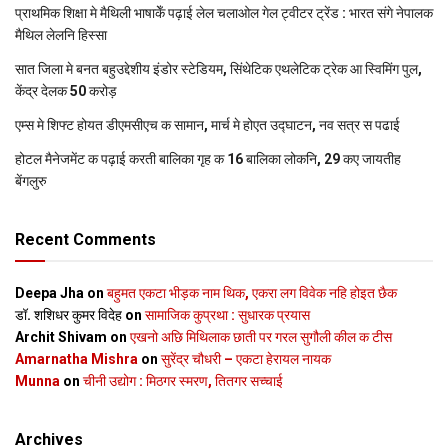
प्राथमिक शि‍क्षा मे मैथि‍ली भाषाकेँ पढ़ाई लेल चलाओल गेल ट्वीटर ट्रेंड : भारत संगे नेपालक
मैथिल लेलनि हिस्सा
सात जिला मे बनत बहुउद्देशीय इंडोर स्‍टेडि‍यम, सिंथेटिक एथलेटिक ट्रेक आ स्विमिंग पुल,
केंद्र देलक 50 करोड़
एम्स मे शिफ्ट होयत डीएमसीएच क सामान, मार्च मे होएत उद्घाटन, नव सत्र स पढाई
होटल मैनेजमेंट क पढ़ाई करती बालिका गृह क 16 बालिका लोकनि, 29 कए जायतीह
बेंगलुरु
Recent Comments
Deepa Jha
on
बहुमत एकटा भीड़क नाम थिक, एकरा लग विवेक नहि होइत छैक
डॉ. शशिधर कुमर विदेह
on
सामाजिक कुप्रथा : सुधारक प्रयास
Archit Shivam
on
एखनो अछि मिथिलाक छाती पर गरल सुगौली कील क टीस
Amarnatha Mishra
on
सुरेंद्र चौधरी – एकटा हेरायल नायक
Munna
on
चीनी उद्योग : मिठगर स्‍मरण, तितगर सच्‍चाई
Archives