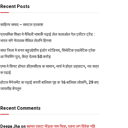
Recent Posts
साहित्य समाद – समटल प्रकाश
प्राथमिक शि‍क्षा मे मैथि‍ली भाषाकेँ पढ़ाई लेल चलाओल गेल ट्वीटर ट्रेंड :
भारत संगे नेपालक मैथिल लेलनि हिस्सा
सात जिला मे बनत बहुउद्देशीय इंडोर स्‍टेडि‍यम, सिंथेटिक एथलेटिक ट्रेक
आ स्विमिंग पुल, केंद्र देलक 50 करोड़
एम्स मे शिफ्ट होयत डीएमसीएच क सामान, मार्च मे होएत उद्घाटन, नव सत्र
स पढाई
होटल मैनेजमेंट क पढ़ाई करती बालिका गृह क 16 बालिका लोकनि, 29 कए
जायतीह बेंगलुरु
Recent Comments
Deepa Jha
on
बहुमत एकटा भीड़क नाम थिक, एकरा लग विवेक नहि