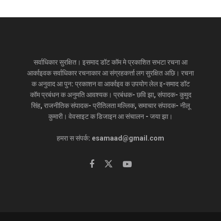
सर्वाधिकार सुरक्षित। इसमाद डॉट कॉम मे प्रकाशित सभटा रचना आ
आर्काइवक सर्वाधिकार रचनाकार आ संग्रहकर्त्ता लग सुरक्षित अछि। रचना
क अनुवाद आ पुन: प्रकाशन वा आर्काइव क उपयोग लेल इ-समाद डॉट
कॉम प्रबंधन क अनुमति आवश्यक। प्रबंधक- छवि झा, संपादक- कुमुद
सिंह, राजनीतिक संपादक- प्रीतिलता मल्लिक, समाचार संपादक- नीलू
कुमारी। वेवसाइट क डिजाइन आ संचालन - जया झा।
हमरा स संपर्क: esamaad@gmail.com