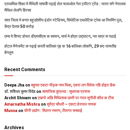
प्राथमिक शि‍क्षा मे मैथि‍ली भाषाकेँ पढ़ाई लेल चलाओल गेल ट्वीटर ट्रेंड : भारत संगे नेपालक
मैथिल लेलनि हिस्सा
सात जिला मे बनत बहुउद्देशीय इंडोर स्‍टेडि‍यम, सिंथेटिक एथलेटिक ट्रेक आ स्विमिंग पुल,
केंद्र देलक 50 करोड़
एम्स मे शिफ्ट होयत डीएमसीएच क सामान, मार्च मे होएत उद्घाटन, नव सत्र स पढाई
होटल मैनेजमेंट क पढ़ाई करती बालिका गृह क 16 बालिका लोकनि, 29 कए जायतीह
बेंगलुरु
Recent Comments
Deepa Jha
on
बहुमत एकटा भीड़क नाम थिक, एकरा लग विवेक नहि होइत छैक
डॉ. शशिधर कुमर विदेह
on
सामाजिक कुप्रथा : सुधारक प्रयास
Archit Shivam
on
एखनो अछि मिथिलाक छाती पर गरल सुगौली कील क टीस
Amarnatha Mishra
on
सुरेंद्र चौधरी – एकटा हेरायल नायक
Munna
on
चीनी उद्योग : मिठगर स्‍मरण, तितगर सच्‍चाई
Archives