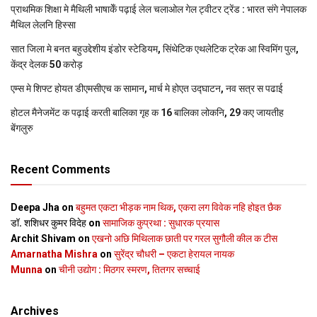
प्राथमिक शि‍क्षा मे मैथि‍ली भाषाकेँ पढ़ाई लेल चलाओल गेल ट्वीटर ट्रेंड : भारत संगे नेपालक
मैथिल लेलनि हिस्सा
सात जिला मे बनत बहुउद्देशीय इंडोर स्‍टेडि‍यम, सिंथेटिक एथलेटिक ट्रेक आ स्विमिंग पुल,
केंद्र देलक 50 करोड़
एम्स मे शिफ्ट होयत डीएमसीएच क सामान, मार्च मे होएत उद्घाटन, नव सत्र स पढाई
होटल मैनेजमेंट क पढ़ाई करती बालिका गृह क 16 बालिका लोकनि, 29 कए जायतीह
बेंगलुरु
Recent Comments
Deepa Jha
on
बहुमत एकटा भीड़क नाम थिक, एकरा लग विवेक नहि होइत छैक
डॉ. शशिधर कुमर विदेह
on
सामाजिक कुप्रथा : सुधारक प्रयास
Archit Shivam
on
एखनो अछि मिथिलाक छाती पर गरल सुगौली कील क टीस
Amarnatha Mishra
on
सुरेंद्र चौधरी – एकटा हेरायल नायक
Munna
on
चीनी उद्योग : मिठगर स्‍मरण, तितगर सच्‍चाई
Archives