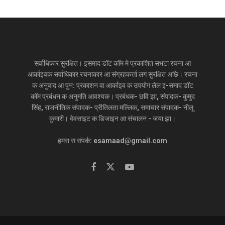
सर्वाधिकार सुरक्षित। इसमाद डॉट कॉम मे प्रकाशित सभटा रचना आ
आर्काइवक सर्वाधिकार रचनाकार आ संग्रहकर्त्ता लग सुरक्षित अछि। रचना
क अनुवाद आ पुन: प्रकाशन वा आर्काइव क उपयोग लेल इ-समाद डॉट
कॉम प्रबंधन क अनुमति आवश्यक। प्रबंधक- छवि झा, संपादक- कुमुद
सिंह, राजनीतिक संपादक- प्रीतिलता मल्लिक, समाचार संपादक- नीलू
कुमारी। वेवसाइट क डिजाइन आ संचालन - जया झा।
हमरा स संपर्क: esamaad@gmail.com