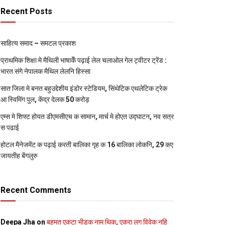
Recent Posts
साहित्य समाद – समटल प्रकाश
प्राथमिक शि‍क्षा मे मैथि‍ली भाषाकेँ पढ़ाई लेल चलाओल गेल ट्वीटर ट्रेंड :
भारत संगे नेपालक मैथिल लेलनि हिस्सा
सात जिला मे बनत बहुउद्देशीय इंडोर स्‍टेडि‍यम, सिंथेटिक एथलेटिक ट्रेक
आ स्विमिंग पुल, केंद्र देलक 50 करोड़
एम्स मे शिफ्ट होयत डीएमसीएच क सामान, मार्च मे होएत उद्घाटन, नव सत्र
स पढाई
होटल मैनेजमेंट क पढ़ाई करती बालिका गृह क 16 बालिका लोकनि, 29 कए
जायतीह बेंगलुरु
Recent Comments
Deepa Jha
on
बहुमत एकटा भीड़क नाम थिक, एकरा लग विवेक नहि