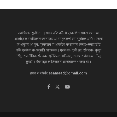
सर्वाधिकार सुरक्षित। इसमाद डॉट कॉम मे प्रकाशित सभटा रचना आ
आर्काइवक सर्वाधिकार रचनाकार आ संग्रहकर्त्ता लग सुरक्षित अछि। रचना
क अनुवाद आ पुन: प्रकाशन वा आर्काइव क उपयोग लेल इ-समाद डॉट
कॉम प्रबंधन क अनुमति आवश्यक। प्रबंधक- छवि झा, संपादक- कुमुद
सिंह, राजनीतिक संपादक- प्रीतिलता मल्लिक, समाचार संपादक- नीलू
कुमारी। वेवसाइट क डिजाइन आ संचालन - जया झा।
हमरा स संपर्क: esamaad@gmail.com