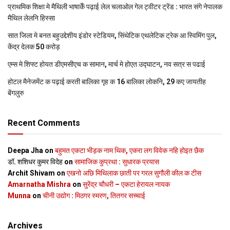
प्राथमिक शि‍क्षा मे मैथि‍ली भाषाकेँ पढ़ाई लेल चलाओल गेल ट्वीटर ट्रेंड : भारत संगे नेपालक
मैथिल लेलनि हिस्सा
सात जिला मे बनत बहुउद्देशीय इंडोर स्‍टेडि‍यम, सिंथेटिक एथलेटिक ट्रेक आ स्विमिंग पुल,
केंद्र देलक 50 करोड़
एम्स मे शिफ्ट होयत डीएमसीएच क सामान, मार्च मे होएत उद्घाटन, नव सत्र स पढाई
होटल मैनेजमेंट क पढ़ाई करती बालिका गृह क 16 बालिका लोकनि, 29 कए जायतीह
बेंगलुरु
Recent Comments
Deepa Jha
on
बहुमत एकटा भीड़क नाम थिक, एकरा लग विवेक नहि होइत छैक
डॉ. शशिधर कुमर विदेह
on
सामाजिक कुप्रथा : सुधारक प्रयास
Archit Shivam
on
एखनो अछि मिथिलाक छाती पर गरल सुगौली कील क टीस
Amarnatha Mishra
on
सुरेंद्र चौधरी – एकटा हेरायल नायक
Munna
on
चीनी उद्योग : मिठगर स्‍मरण, तितगर सच्‍चाई
Archives