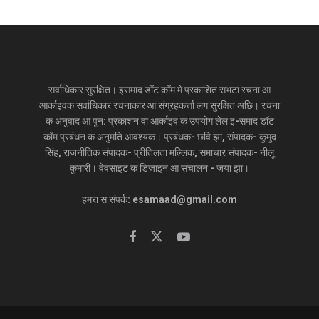
सर्वाधिकार सुरक्षित। इसमाद डॉट कॉम मे प्रकाशित सभटा रचना आ
आर्काइवक सर्वाधिकार रचनाकार आ संग्रहकर्त्ता लग सुरक्षित अछि। रचना
क अनुवाद आ पुन: प्रकाशन वा आर्काइव क उपयोग लेल इ-समाद डॉट
कॉम प्रबंधन क अनुमति आवश्यक। प्रबंधक- छवि झा, संपादक- कुमुद
सिंह, राजनीतिक संपादक- प्रीतिलता मल्लिक, समाचार संपादक- नीलू
कुमारी। वेवसाइट क डिजाइन आ संचालन - जया झा।
हमरा स संपर्क: esamaad@gmail.com