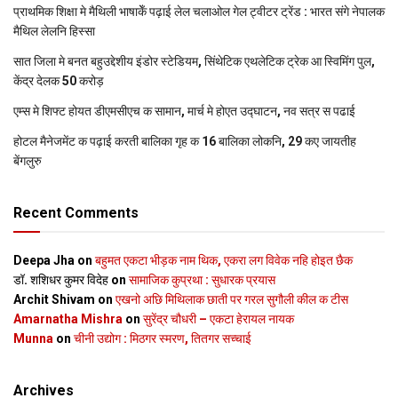
प्राथमिक शि‍क्षा मे मैथि‍ली भाषाकेँ पढ़ाई लेल चलाओल गेल ट्वीटर ट्रेंड : भारत संगे नेपालक
मैथिल लेलनि हिस्सा
सात जिला मे बनत बहुउद्देशीय इंडोर स्‍टेडि‍यम, सिंथेटिक एथलेटिक ट्रेक आ स्विमिंग पुल,
केंद्र देलक 50 करोड़
एम्स मे शिफ्ट होयत डीएमसीएच क सामान, मार्च मे होएत उद्घाटन, नव सत्र स पढाई
होटल मैनेजमेंट क पढ़ाई करती बालिका गृह क 16 बालिका लोकनि, 29 कए जायतीह
बेंगलुरु
Recent Comments
Deepa Jha
on
बहुमत एकटा भीड़क नाम थिक, एकरा लग विवेक नहि होइत छैक
डॉ. शशिधर कुमर विदेह
on
सामाजिक कुप्रथा : सुधारक प्रयास
Archit Shivam
on
एखनो अछि मिथिलाक छाती पर गरल सुगौली कील क टीस
Amarnatha Mishra
on
सुरेंद्र चौधरी – एकटा हेरायल नायक
Munna
on
चीनी उद्योग : मिठगर स्‍मरण, तितगर सच्‍चाई
Archives