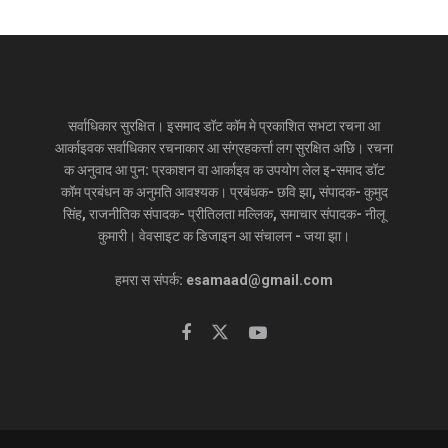
सर्वाधिकार सुरक्षित। इसमाद डॉट कॉम मे प्रकाशित सभटा रचना आ
आर्काइवक सर्वाधिकार रचनाकार आ संग्रहकर्त्ता लग सुरक्षित अछि। रचना
क अनुवाद आ पुन: प्रकाशन वा आर्काइव क उपयोग लेल इ-समाद डॉट
कॉम प्रबंधन क अनुमति आवश्यक। प्रबंधक- छवि झा, संपादक- कुमुद
सिंह, राजनीतिक संपादक- प्रीतिलता मल्लिक, समाचार संपादक- नीलू
कुमारी। वेवसाइट क डिजाइन आ संचालन - जया झा।
हमरा स संपर्क: esamaad@gmail.com