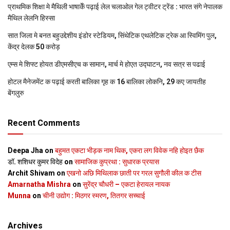
प्राथमिक शि‍क्षा मे मैथि‍ली भाषाकेँ पढ़ाई लेल चलाओल गेल ट्वीटर ट्रेंड : भारत संगे नेपालक
मैथिल लेलनि हिस्सा
सात जिला मे बनत बहुउद्देशीय इंडोर स्‍टेडि‍यम, सिंथेटिक एथलेटिक ट्रेक आ स्विमिंग पुल,
केंद्र देलक 50 करोड़
एम्स मे शिफ्ट होयत डीएमसीएच क सामान, मार्च मे होएत उद्घाटन, नव सत्र स पढाई
होटल मैनेजमेंट क पढ़ाई करती बालिका गृह क 16 बालिका लोकनि, 29 कए जायतीह
बेंगलुरु
Recent Comments
Deepa Jha
on
बहुमत एकटा भीड़क नाम थिक, एकरा लग विवेक नहि होइत छैक
डॉ. शशिधर कुमर विदेह
on
सामाजिक कुप्रथा : सुधारक प्रयास
Archit Shivam
on
एखनो अछि मिथिलाक छाती पर गरल सुगौली कील क टीस
Amarnatha Mishra
on
सुरेंद्र चौधरी – एकटा हेरायल नायक
Munna
on
चीनी उद्योग : मिठगर स्‍मरण, तितगर सच्‍चाई
Archives