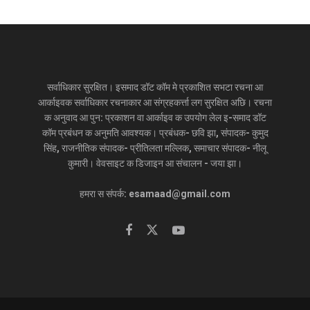
सर्वाधिकार सुरक्षित। इसमाद डॉट कॉम मे प्रकाशित सभटा रचना आ
आर्काइवक सर्वाधिकार रचनाकार आ संग्रहकर्त्ता लग सुरक्षित अछि। रचना
क अनुवाद आ पुन: प्रकाशन वा आर्काइव क उपयोग लेल इ-समाद डॉट
कॉम प्रबंधन क अनुमति आवश्यक। प्रबंधक- छवि झा, संपादक- कुमुद
सिंह, राजनीतिक संपादक- प्रीतिलता मल्लिक, समाचार संपादक- नीलू
कुमारी। वेवसाइट क डिजाइन आ संचालन - जया झा।
हमरा स संपर्क: esamaad@gmail.com