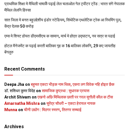
प्राथमिक शि‍क्षा मे मैथि‍ली भाषाकेँ पढ़ाई लेल चलाओल गेल ट्वीटर ट्रेंड : भारत संगे नेपालक
मैथिल लेलनि हिस्सा
सात जिला मे बनत बहुउद्देशीय इंडोर स्‍टेडि‍यम, सिंथेटिक एथलेटिक ट्रेक आ स्विमिंग पुल,
केंद्र देलक 50 करोड़
एम्स मे शिफ्ट होयत डीएमसीएच क सामान, मार्च मे होएत उद्घाटन, नव सत्र स पढाई
होटल मैनेजमेंट क पढ़ाई करती बालिका गृह क 16 बालिका लोकनि, 29 कए जायतीह
बेंगलुरु
Recent Comments
Deepa Jha
on
बहुमत एकटा भीड़क नाम थिक, एकरा लग विवेक नहि होइत छैक
डॉ. शशिधर कुमर विदेह
on
सामाजिक कुप्रथा : सुधारक प्रयास
Archit Shivam
on
एखनो अछि मिथिलाक छाती पर गरल सुगौली कील क टीस
Amarnatha Mishra
on
सुरेंद्र चौधरी – एकटा हेरायल नायक
Munna
on
चीनी उद्योग : मिठगर स्‍मरण, तितगर सच्‍चाई
Archives