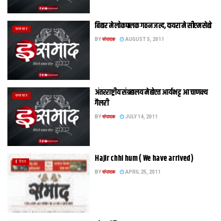
बिहार मे लोकपालक गठन जल्‍द, दायरा मे सीएम सेहो
समाचार
BY
संपादक
AUGUST 5, 2011
अंतरराष्ट्रीय संग्रहालय मे होएत आर्यभट्ट आ चाणक्य
समाचार
गैलरी
BY
संपादक
JULY 14, 2011
Hajir chhi hum ( We have arrived)
ई पेपर
BY
संपादक
APRIL 25, 2011