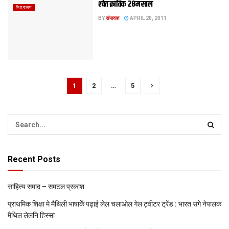
श्‍वेत क्रांतिक 28म साल
चित्रालय
BY
संपादक
APRIL 20, 2011
1
2
…
5
Recent Posts
साहित्य समाद – समटल प्रकाश
प्राथमिक शि‍क्षा मे मैथि‍ली भाषाकेँ पढ़ाई लेल चलाओल गेल ट्वीटर ट्रेंड : भारत संगे नेपालक
मैथिल लेलनि हिस्सा