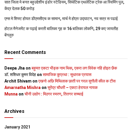
सात जिला मे बनत बहुउद्देशीय इंडोर स्‍टेडि‍यम, सिंथेटिक एथलेटिक ट्रेक आ स्विमिंग पुल,
केंद्र देलक 50 करोड़
एम्स मे शिफ्ट होयत डीएमसीएच क सामान, मार्च मे होएत उद्घाटन, नव सत्र स पढाई
होटल मैनेजमेंट क पढ़ाई करती बालिका गृह क 16 बालिका लोकनि, 29 कए जायतीह
बेंगलुरु
Recent Comments
Deepa Jha
on
बहुमत एकटा भीड़क नाम थिक, एकरा लग विवेक नहि होइत छैक
डॉ. शशिधर कुमर विदेह
on
सामाजिक कुप्रथा : सुधारक प्रयास
Archit Shivam
on
एखनो अछि मिथिलाक छाती पर गरल सुगौली कील क टीस
Amarnatha Mishra
on
सुरेंद्र चौधरी – एकटा हेरायल नायक
Munna
on
चीनी उद्योग : मिठगर स्‍मरण, तितगर सच्‍चाई
Archives
January 2021