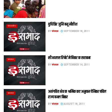
युधिष्ठिर जुनि बनू नीतीश
संपादकीय
BY
संपादक
SEPTEMBER 18, 2011
सीआरएस रिपोर्ट मे बिहार क सराहना
समाचार
BY
संपादक
SEPTEMBER 14, 2011
असंगठित क्षेत्र क श्रमिक कए अनुदान देनिहार पहिल
समाचार
राज्‍य बनल बिहार
BY
संपादक
AUGUST 18, 2011