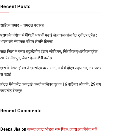
Recent Posts
साहित्य समाद – समटल प्रकाश
प्राथमिक शि‍क्षा मे मैथि‍ली भाषाकेँ पढ़ाई लेल चलाओल गेल ट्वीटर ट्रेंड :
भारत संगे नेपालक मैथिल लेलनि हिस्सा
सात जिला मे बनत बहुउद्देशीय इंडोर स्‍टेडि‍यम, सिंथेटिक एथलेटिक ट्रेक
आ स्विमिंग पुल, केंद्र देलक 50 करोड़
एम्स मे शिफ्ट होयत डीएमसीएच क सामान, मार्च मे होएत उद्घाटन, नव सत्र
स पढाई
होटल मैनेजमेंट क पढ़ाई करती बालिका गृह क 16 बालिका लोकनि, 29 कए
जायतीह बेंगलुरु
Recent Comments
Deepa Jha
on
बहुमत एकटा भीड़क नाम थिक, एकरा लग विवेक नहि