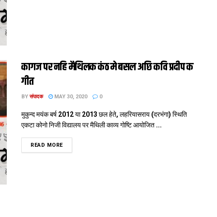
कागज पर नहि मैथिलक कंठ मे बसल अछि कवि प्रदीप क
गीत
BY
संपादक
MAY 30, 2020
0
मुकुन्द मयंक बर्ष 2012 या 2013 छल हेते, लहरियासराय (दरभंगा) स्थिति
एकटा कोनो निजी विद्यालय पर मैथिली काव्य गोष्टि आयोजित ...
DETAILS
READ MORE