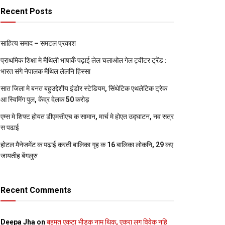
Recent Posts
साहित्य समाद – समटल प्रकाश
प्राथमिक शि‍क्षा मे मैथि‍ली भाषाकेँ पढ़ाई लेल चलाओल गेल ट्वीटर ट्रेंड :
भारत संगे नेपालक मैथिल लेलनि हिस्सा
सात जिला मे बनत बहुउद्देशीय इंडोर स्‍टेडि‍यम, सिंथेटिक एथलेटिक ट्रेक
आ स्विमिंग पुल, केंद्र देलक 50 करोड़
एम्स मे शिफ्ट होयत डीएमसीएच क सामान, मार्च मे होएत उद्घाटन, नव सत्र
स पढाई
होटल मैनेजमेंट क पढ़ाई करती बालिका गृह क 16 बालिका लोकनि, 29 कए
जायतीह बेंगलुरु
Recent Comments
Deepa Jha
on
बहुमत एकटा भीड़क नाम थिक, एकरा लग विवेक नहि