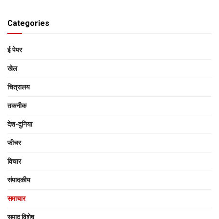
Categories
ई पेपर
खेल
चित्रालय
तकनीक
देश-दुनिया
फीचर
विचार
संपादकीय
समाचार
समाद विशेष