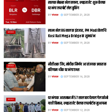
सालक मेहनत भेल सफल, स्पाइसजेट शुरू केलक
दरभंगा एयरपोर्ट लेल बुकिंग
BY
संपादक
SEPTEMBER 21, 2020
खत्म भेल 86 साल क इंतजार, PM Modi केलथि
समाचार
Kosi Rail Mega Bridge क शुभारंभ
BY
संपादक
SEPTEMBER 19, 2020
नीतीशक जिद, मोदीक निर्णय आ संजयक प्रयास क
समाचार
परिणाम थीक दरभंगा एम्स
BY
संपादक
SEPTEMBER 16, 2020
दरभंगाक आसमान में 57 साल बाद देखल गेल कोनो
समाचार
यात्री विमान, स्पाइसजेट केलक एयरपोर्टक मुआयना
BY
संपादक
SEPTEMBER 12, 2020