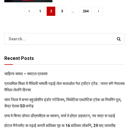
1
2
3
…
264
Recent Posts
साहित्य समाद – समटल प्रकाश
प्राथमिक शि‍क्षा मे मैथि‍ली भाषाकेँ पढ़ाई लेल चलाओल गेल ट्वीटर ट्रेंड : भारत संगे नेपालक
मैथिल लेलनि हिस्सा
सात जिला मे बनत बहुउद्देशीय इंडोर स्‍टेडि‍यम, सिंथेटिक एथलेटिक ट्रेक आ स्विमिंग पुल,
केंद्र देलक 50 करोड़
एम्स मे शिफ्ट होयत डीएमसीएच क सामान, मार्च मे होएत उद्घाटन, नव सत्र स पढाई
होटल मैनेजमेंट क पढ़ाई करती बालिका गृह क 16 बालिका लोकनि, 29 कए जायतीह