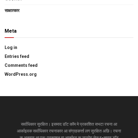
साक्षात्‍कार
Meta
Log in
Entries feed
Comments feed
WordPress.org
सर्वाधिकार सुरक्षित। इसमाद डॉट कॉम मे प्रकाशित सभटा रचना आ
आर्काइवक सर्वाधिकार रचनाकार आ संग्रहकर्त्ता लग सुरक्षित अछि। रचना
क अनुवाद आ पुन: प्रकाशन वा आर्काइव क उपयोग लेल इ-समाद डॉट