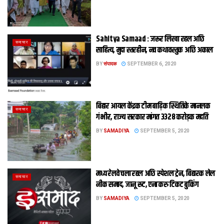
Sahitya Samaad : जरूर लिखा रहल अछि
समाचार
साहित्य, मुदा स्तरहीन, नव कथावस्तुक अछि अकाल
BY
संपादक
SEPTEMBER 6, 2020
बिहार आयल केंद्रक टीम बाढ़िक स्थितिके मानलक
समाचार
गंभीर, राज्य सरकार मांगत 3328 करोड़क मदति
BY
SAMADIYA
SEPTEMBER 5, 2020
मध्य रेलवे चला रहल अछि स्पेशल ट्रेन, बिहारक लेल
समाचार
नीक समाद, जानू रूट, एना करु टिकट बुकिंग
BY
SAMADIYA
SEPTEMBER 5, 2020