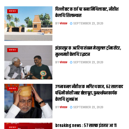
दिल्ली हाट क तर्ज पर बनत मिथिला हाट, नीतीश
समाचार
केलथि शिलान्यास
BY
संपादक
SEPTEMBER 23, 2020
झंझारपुर क अररिया संग्राम मे खुलल ट्रॉमा सेंटर,
समाचार
मुख्यमंत्री केलथि उद्घाटन
BY
संपादक
SEPTEMBER 23, 2020
उगना बनल नीतीश क भगिरथ काज, 62 साल बाद
समाचार
पश्चिमी कोसी नहर होएत पूरा, पुनर्स्थापन कार्यक
केलथि शुभारंभ
BY
संपादक
SEPTEMBER 23, 2020
breaking news : 57 सालक इंतजार आ 11
समाचार